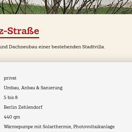
tz-Straße
nd Dachneubau einer bestehenden Stadtvilla.
privat
Umbau, Anbau & Sanierung
n
5 bis 8
Berlin Zehlendorf
440 qm
Wärmepumpe mit Solarthermie, Photovoltaikanlage